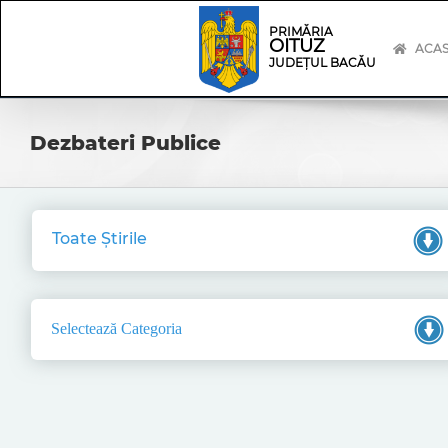
Skip
Skip
to
Navigation
PRIMĂRIA
OITUZ
content
ACA
JUDEȚUL BACĂU
Dezbateri Publice
Toate Știrile