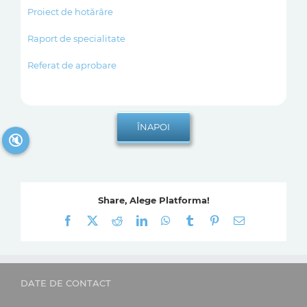
Proiect de hotărâre
Raport de specialitate
Referat de aprobare
🔇
Share, Alege Platforma!
Facebook
X
Reddit
LinkedIn
WhatsApp
Tumblr
Pinterest
E-
mail:
DATE DE CONTACT