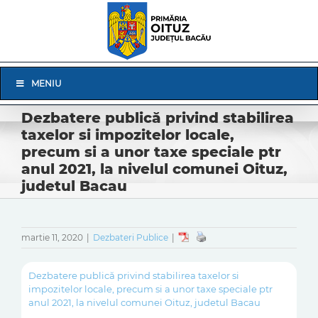
Skip
to
content
Skip
MENIU
Navigation
Dezbatere publică privind stabilirea
taxelor si impozitelor locale,
precum si a unor taxe speciale ptr
anul 2021, la nivelul comunei Oituz,
judetul Bacau
martie 11, 2020
|
Dezbateri Publice
|
Dezbatere publică privind stabilirea taxelor si
impozitelor locale, precum si a unor taxe speciale ptr
anul 2021, la nivelul comunei Oituz, judetul Bacau