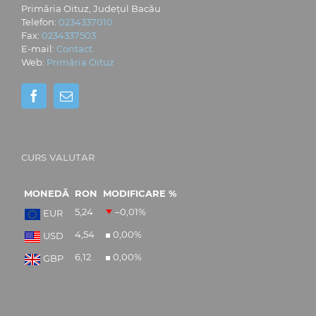
Primăria Oituz, Județul Bacău
Telefon:
0234337010
Fax:
0234337503
E-mail:
Contact
Web:
Primăria Oituz
CURS VALUTAR
MONEDĂ
RON
MODIFICARE %
5,24
–0,01
%
EUR
4,54
0,00
%
USD
6,12
0,00
%
GBP