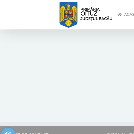
Skip
Skip
to
Navigation
PRIMĂRIA
OITUZ
content
ACA
JUDEȚUL BACĂU