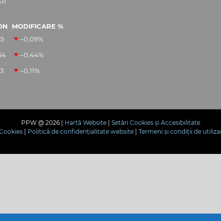
AR
ON
MODIFICARE %
25
–0,09
%
54
–0,44
%
13
–0,11
%
PPW @
2026 |
Hartă Website
|
Setări Cookies și Accesibilitate
e Cookies
|
Politică de confidențialitate website
|
Termeni și condiții de utiliza