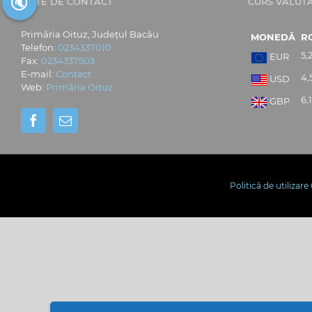
🔇
DATE DE CONTACT
CURS VALUT
Primăria Oituz, Județul Bacău
MONEDĂ
R
Telefon:
0234337010
5,
EUR
Fax:
0234337503
E-mail:
Contact
4,
USD
Web:
Primăria Oituz
6,
GBP
Politică de utilizar