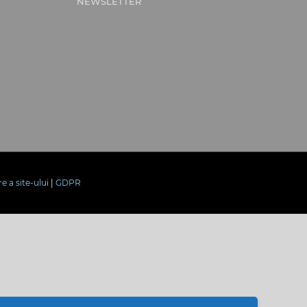
NEWSLETTER
re a site-ului
|
GDPR