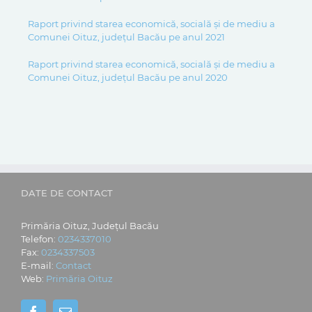
Raport privind starea economică, socială și de mediu a
Comunei Oituz, județul Bacău pe anul 2021
Raport privind starea economică, socială și de mediu a
Comunei Oituz, județul Bacău pe anul 2020
DATE DE CONTACT
Primăria Oituz, Județul Bacău
Telefon:
0234337010
Fax:
0234337503
E-mail:
Contact
Web:
Primăria Oituz