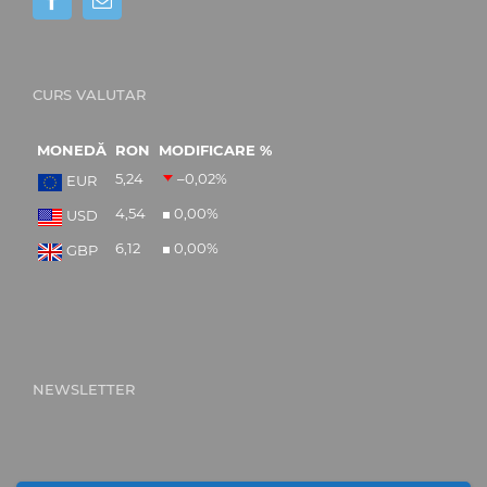
CURS VALUTAR
MONEDĂ
RON
MODIFICARE %
5,24
–0,02
%
EUR
4,54
0,00
%
USD
6,12
0,00
%
GBP
NEWSLETTER