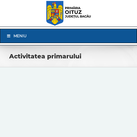
Skip
to
content
Skip
MENIU
Navigation
Activitatea primarului