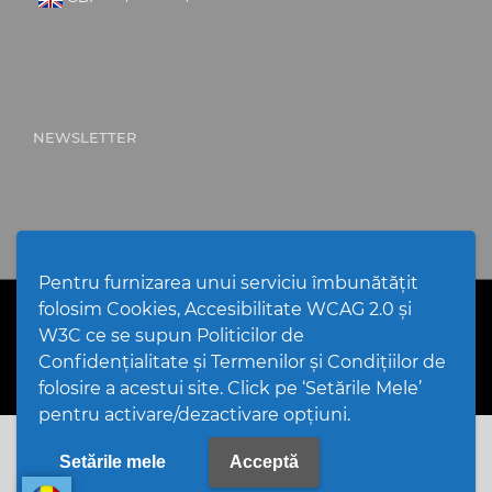
NEWSLETTER
Pentru furnizarea unui serviciu îmbunătățit
folosim Cookies, Accesibilitate WCAG 2.0 și
PPW @
2026 |
Hartă Website
|
Setări Cookies și Accesibilitate
Politică de utilizare Cookies
|
Politică de confidențialitate
W3C ce se supun Politicilor de
website
|
Termeni și condiții de utilizare a site-ului
|
GDPR
Confidențialitate și Termenilor și Condițiilor de
folosire a acestui site. Click pe ‘Setările Mele’
pentru activare/dezactivare opțiuni.
Setările mele
Acceptă