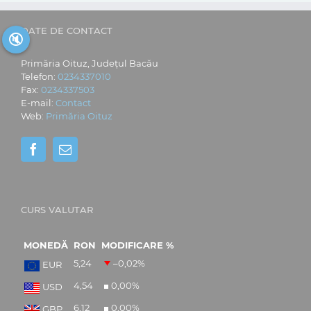
DATE DE CONTACT
🔇
Primăria Oituz, Județul Bacău
Telefon:
0234337010
Fax:
0234337503
E-mail:
Contact
Web:
Primăria Oituz
CURS VALUTAR
MONEDĂ
RON
MODIFICARE %
5,24
–0,02
%
EUR
4,54
0,00
%
USD
6,12
0,00
%
GBP