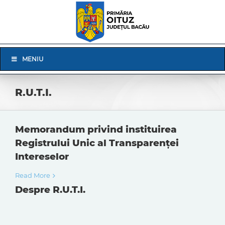
Skip
to
content
Skip
MENIU
Navigation
R.U.T.I.
Memorandum privind instituirea
Registrului Unic al Transparenței
Intereselor
Read More
Despre R.U.T.I.