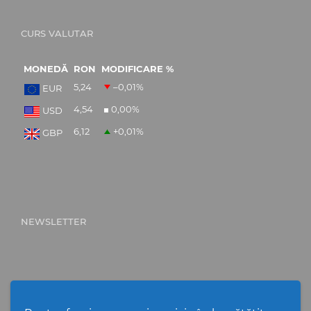
CURS VALUTAR
MONEDĂ
RON
MODIFICARE %
5,24
–0,01
%
EUR
4,54
0,00
%
USD
6,12
+0,01
%
GBP
NEWSLETTER