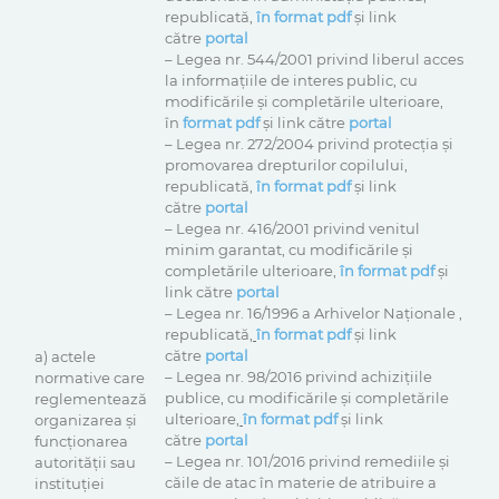
republicată,
în format pdf
și link
către
portal
– Legea nr. 544/2001 privind liberul acces
la informațiile de interes public, cu
modificările și completările ulterioare,
în
format pdf
și link către
portal
– Legea nr. 272/2004 privind protecţia şi
promovarea drepturilor copilului,
republicată,
în format pdf
și link
către
portal
– Legea nr. 416/2001 privind venitul
minim garantat, cu modificările și
completările ulterioare,
în format pdf
și
link către
portal
– Legea nr. 16/1996 a Arhivelor Naționale ,
republicată,
în format pdf
și link
către
portal
a) actele
– Legea nr. 98/2016 privind achizițiile
normative care
publice, cu modificările și completările
reglementează
ulterioare,
în format pdf
și link
organizarea şi
către
portal
funcţionarea
– Legea nr. 101/2016 privind remediile şi
autorităţii sau
căile de atac în materie de atribuire a
instituţiei