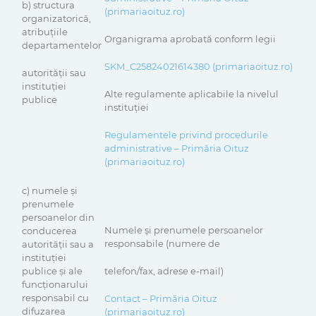
b) structura
(primariaoituz.ro)
organizatorică,
atribuţiile
Organigrama aprobată conform legii
departamentelor
SKM_C25824021614380 (primariaoituz.ro)
autorităţii sau
instituţiei
Alte regulamente aplicabile la nivelul
publice
instituţiei
Regulamentele privind procedurile
administrative – Primăria Oituz
(primariaoituz.ro)
c) numele şi
prenumele
persoanelor din
Numele şi prenumele persoanelor
conducerea
responsabile (numere de
autorităţii sau a
instituţiei
publice şi ale
telefon/fax, adrese e-mail)
funcţionarului
responsabil cu
Contact – Primăria Oituz
difuzarea
(primariaoituz.ro)