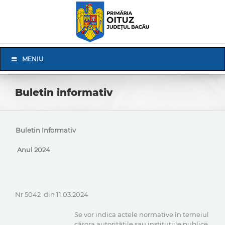
Skip
to
content
Skip
MENIU
Navigation
Buletin informativ
Buletin Informativ
Anul 2024
Nr 5042 din 11.03.2024
Se vor indica actele normative în temeiul
cărora autorităţile sau instituţiile publice