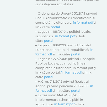
îşi desfăşoară activitatea:
– Ordonanța de Urgență 57/2019 privind
Codul Administrativ, cu modificările și
completările ulterioare,
în format pdf
și
link către
portal
– Legea nr. 155/2010 a poliţiei locale,
republicată,
în format pdf
și link
către
portal
– Legea nr. 188/1999 privind Statutul
Funcționarilor Publici, republicată,
în
format pdf
și link către
portal
– Legea nr. 273/2006 privind Finanțele
Publice Locale, cu modificările și
completările ulterioare, în format pdf și
link către portal,
în format pdf
și link
către
portal
– H.G. nr. 218/2015 privind Registrul
Agricol privind perioada 2015-2019,
în
format pdf
și link către
portal
– Extras ordin MADR 619/2015
implementare scheme plăți în
agricultură,
în format pdf
și link