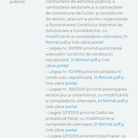
contractelor de achiziţie publică, a
publice
contractelor sectoriale şi a contractelor
de concesiune de lucrări şi concesiune
de servicii, precum şi pentru organizarea
şi funcţionarea Consiliului Naţional de
Soluţionare a Contestaţiilor, cu
modificările și completările ulterioare,
în
format
pdf și link către
portal
– Legea nr. 50/1991 privind autorizarea
executării lucrărilor de construcţii,
republicată,
în format pdf
și link
către
portal
– Legea nr. 10/1995 privind calitatea în
construcţii, republicată,
în format pdf
și
link către
portal
– Legea nr. 350/2001 privind amenajarea
teritoriului şi urbanismul, cu modificările
și completările ulterioare,
în format
pdf și
link către
portal
– Legea 207/2015 privind Codul de
procedură fiscal, cu modificările și
completările ulterioare,
în format pdf
și
link către
portal
– Legea 227/2015 privind Codul Fiscal, cu