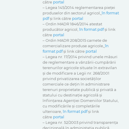
către
portal
– Legea 145/2014 reglementarea pieței
produselor din sectorul agricol,
în format
pdf
și link către
portal
– Ordin MADR 1846/2014 atestat
producător agricol,
în format pdf
și link
către
portal
– Ordin MADR 208/2015 carnete de
comercializare produse agricole,
în
format pdf
și link către
portal
– Legea nr. 17/2014 privind unele măsuri
de reglementare a vânzării-cumpărării
terenurilor agricole situate în extravilan
şi de modificare a Legii nr. 268/2001
privind privatizarea societăţilor
comerciale ce deţin în administrare
terenuri proprietate publică şi privată a
statului cu destinaţie agricolă şi
înfiinţarea Agenţiei Domeniilor Statului,
cu modificările și completările
ulterioare,
în format pdf
și link
către
portal
– Legea nr. 52/2003 privind transparența
decizională în administația publică,