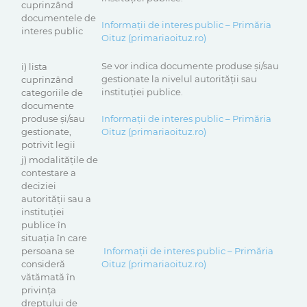
cuprinzând
documentele de
Informații de interes public – Primăria
interes public
Oituz (primariaoituz.ro)
Se vor indica documente produse şi/sau
i) lista
gestionate la nivelul autorităţii sau
cuprinzând
instituţiei publice.
categoriile de
documente
produse şi/sau
Informații de interes public – Primăria
gestionate,
Oituz (primariaoituz.ro)
potrivit legii
j) modalităţile de
contestare a
deciziei
autorităţii sau a
instituţiei
publice în
situaţia în care
persoana se
Informații de interes public – Primăria
consideră
Oituz (primariaoituz.ro)
vătămată în
privinţa
dreptului de