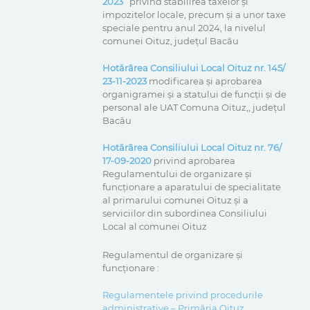
2023
privind stabilirea taxelor și
impozitelor locale, precum și a unor taxe
speciale pentru anul 2024, la nivelul
comunei Oituz, județul Bacău
Hotărârea Consiliului Local Oituz nr.
145/
23-11-2023
modificarea și aprobarea
organigramei și a statului de funcții și de
personal ale UAT Comuna Oituz,, județul
Bacău
Hotărârea Consiliului Local Oituz nr.
76/
17-09-2020
privind aprobarea
Regulamentului de organizare și
funcționare a aparatului de specialitate
al primarului comunei Oituz și a
serviciilor din subordinea Consiliului
Local al comunei Oituz
Regulamentul de organizare şi
funcţionare :
Regulamentele privind procedurile
administrative – Primăria Oituz