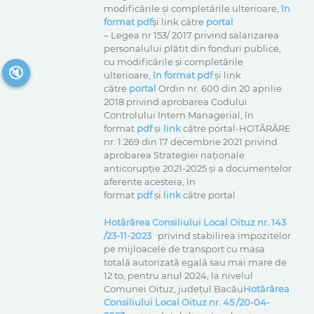
modificările și completările ulterioare,
în
format pdf
și link către
portal
– Legea nr 153/ 2017 privind salarizarea
personalului plătit din fonduri publice,
cu modificările și completările
🔇
ulterioare,
în format pdf
și link
către
portal
Ordin nr. 600 din 20 aprilie
2018 privind aprobarea Codului
Controlului Intern Managerial, în
format
pdf
și
link
către portal-HOTĂRÂRE
nr. 1.269 din 17 decembrie 2021 privind
aprobarea Strategiei naționale
anticorupție 2021-2025 și a documentelor
aferente acesteia, în
format
pdf
și
link
către portal
Hotărârea Consiliului Local Oituz nr. 143
/23-11-2023
privind stabilirea impozitelor
pe mijloacele de transport cu masa
totală autorizată egală sau mai mare de
12 to, pentru anul 2024, la nivelul
Comunei Oituz, județul Bacău
Hotărârea
Consiliului Local Oituz nr. 45 /20-04-