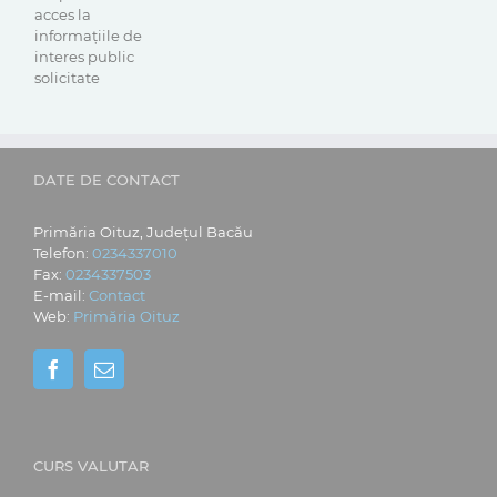
acces la
informaţiile de
interes public
solicitate
DATE DE CONTACT
Primăria Oituz, Județul Bacău
Telefon:
0234337010
Fax:
0234337503
E-mail:
Contact
Web:
Primăria Oituz
CURS VALUTAR