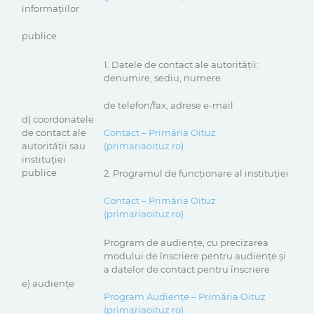
informaţiilor
publice
1. Datele de contact ale autorităţii:
denumire, sediu, numere
de telefon/fax, adrese e-mail
d) coordonatele
de contact ale
Contact – Primăria Oituz
autorităţii sau
(primariaoituz.ro)
instituţiei
publice
2. Programul de funcţionare al instituţiei
Contact – Primăria Oituz
(primariaoituz.ro)
Program de audienţe, cu precizarea
modului de înscriere pentru audienţe şi
a datelor de contact pentru înscriere
e) audienţe
Program Audiențe – Primăria Oituz
(primariaoituz.ro)