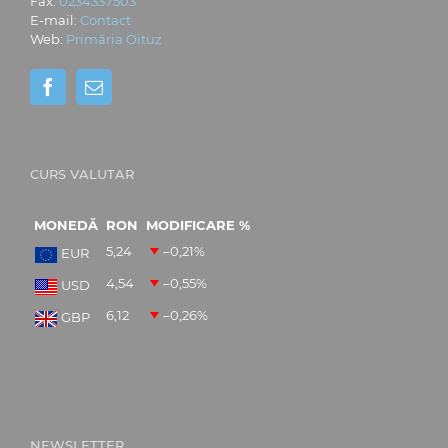
Fax:
0234337503
E-mail:
Contact
Web:
Primăria Oituz
CURS VALUTAR
MONEDĂ
RON
MODIFICARE %
5,24
–0,21
%
EUR
4,54
–0,55
%
USD
6,12
–0,26
%
GBP
NEWSLETTER