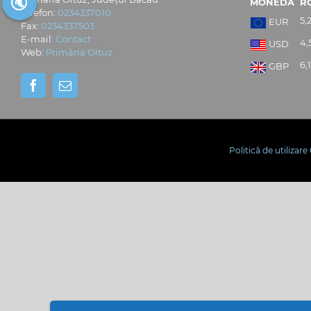
🔇
MONEDĂ
R
Telefon:
0234337010
5,
EUR
Fax:
0234337503
E-mail:
Contact
4,
USD
Web:
Primăria Oituz
6,
GBP
Politică de utilizar