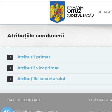
Skip
Skip
to
Navigation
PRIMĂRIA
OITUZ
content
ACA
JUDEȚUL BACĂU
Atribuţiile conducerii
Atribuții primar
Atribuții viceprimar
Atribuțiile secretarului
DATE DE CONTACT
CURS VALUT
Primăria Oituz, Județul Bacău