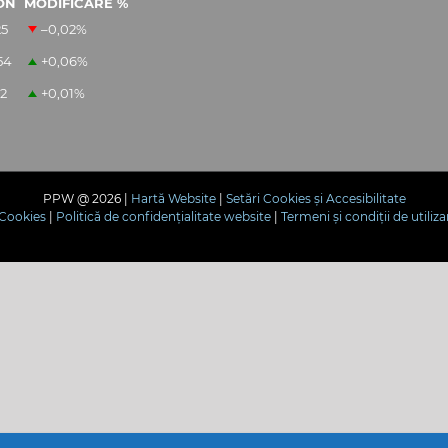
ON
MODIFICARE %
25
–0,02
%
54
+0,06
%
12
+0,01
%
PPW @
2026 |
Hartă Website
|
Setări Cookies și Accesibilitate
e Cookies
|
Politică de confidențialitate website
|
Termeni și condiții de utiliza