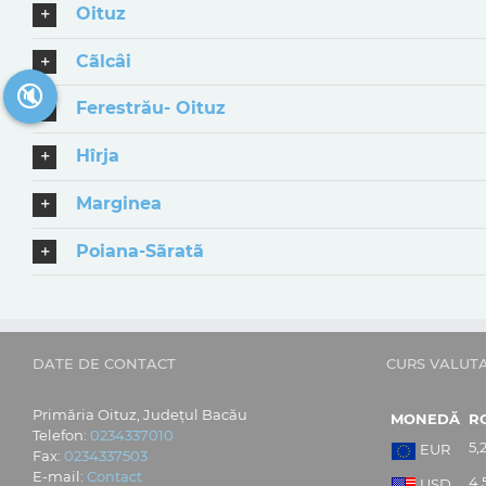
Oituz
Cãlcâi
🔇
Ferestrău- Oituz
Hîrja
Marginea
Poiana-Sãratã
DATE DE CONTACT
CURS VALUT
Primăria Oituz, Județul Bacău
MONEDĂ
R
Telefon:
0234337010
5,
EUR
Fax:
0234337503
E-mail:
Contact
4,
USD