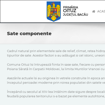
Skip
Skip
to
Navigation
PRIMĂRIA
OITUZ
content
ACA
JUDEȚUL BACĂU
Sate componente
Cadrul natural prin elementele sale de relief, climat, retea hidro
tipurilor de sate. Acestor factori s-au adãugat si cel istoric, uneo
Comuna Oituz îsi întrupeazã fiinta în sase sate, fiecare cu persona
Poiana Sãratã în Carpatii Moldovei, la limita Muntilor Vrancei c
Asezãrile actuale îsi au originea în vetrele construite în epoca 
începutul perioadei moderne prin roirea populatiei din satele vec
Începând cu secolul al XIV-lea întâlnim date sigure despre local
feudalã popularea teritoriului s-a bazat pe elemente autohtone, 