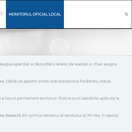
CT
MONITORUL OFICIAL LOCAL
upra aparitiei si dezvoltãrii retelei de asezãri si chiar asupra
ea, Cãlcâi ce apartin zonei subcarpatice si Ferãstrãu, Hârja,
 a locuit permanent teritoriul. Putine sunt asezãrile apãrute la
ea dateazã din primul deceniu al secolului al XV-lea. în epoca