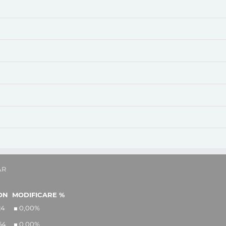
AR
ON
MODIFICARE %
24
0,00
%
54
0,00
%