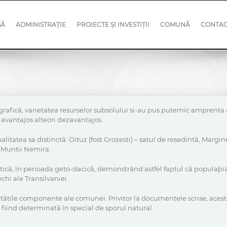
SĂ
ADMINISTRAȚIE
PROIECTE ȘI INVESTIȚII
COMUNĂ
CONTA
graficã, varietatea resurselor subsolului si-au pus puternic amprenta as
ri avantajos alteori dezavantajos.
litatea sa distinctã: Oituz (fost Grozesti) – satul de resedintã, Margin
u Muntii Nemira.
anticã, în perioada geto-dacicã, demonstrând astfel faptul cã populaþia
hi ale Transilvaniei.
itãtile componente ale comunei. Privitor la documentele scrise, acest
fiind determinatã în special de sporul natural.