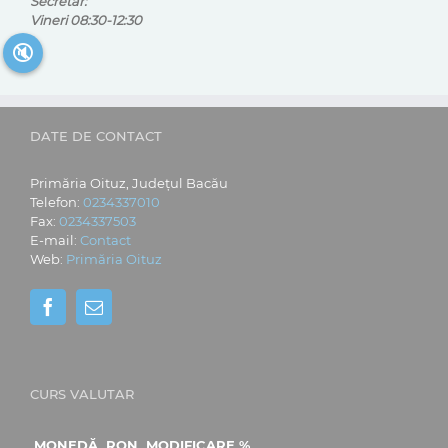
Secretar:
Vineri 08:30-12:30
🔇
DATE DE CONTACT
Primăria Oituz, Județul Bacău
Telefon:
0234337010
Fax:
0234337503
E-mail:
Contact
Web:
Primăria Oituz
CURS VALUTAR
MONEDĂ
RON
MODIFICARE %