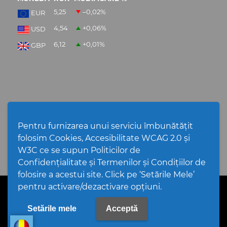
5,25
–0,02
%
EUR
4,54
+0,06
%
USD
6,12
+0,01
%
GBP
NEWSLETTER
Pentru furnizarea unui serviciu îmbunătățit
folosim Cookies, Accesibilitate WCAG 2.0 și
W3C ce se supun Politicilor de
Confidențialitate și Termenilor și Condițiilor de
folosire a acestui site. Click pe ‘Setările Mele’
pentru activare/dezactivare opțiuni.
PPW @
2026 |
Hartă Website
|
Setări Cookies și Accesibilitate
Politică de utilizare Cookies
|
Politică de confidențialitate
website
|
Termeni și condiții de utilizare a site-ului
|
GDPR
Setările mele
Acceptă