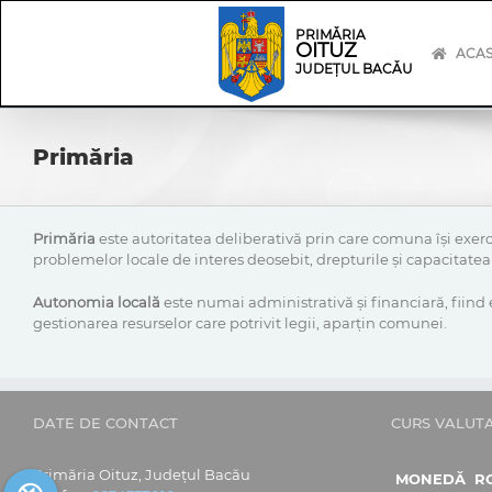
Skip
Skip
to
Navigation
PRIMĂRIA
OITUZ
content
ACA
JUDEȚUL BACĂU
Primăria
Primăria
este autoritatea deliberativă prin care comuna își exercit
problemelor locale de interes deosebit, drepturile și capacitatea ef
Autonomia locală
este numai administrativă și financiară, fiind 
gestionarea resurselor care potrivit legii, aparţin comunei.
DATE DE CONTACT
CURS VALUT
Primăria Oituz, Județul Bacău
MONEDĂ
R