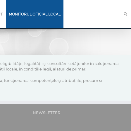
CT
MONITORUL OFICIAL LOCAL
gibilității, legalității și consultării cetățenilor în soluționarea
i locale, în condițiile legii, alături de primar.
a, funcționarea, competențele și atribuțiile, precum și
NEWSLETTER