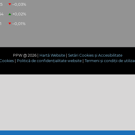
25
–0,03
%
54
+0,02
%
1
–0,01
%
PPW @
2026 |
Hartă Website
|
Setări Cookies și Accesibilitate
e Cookies
|
Politică de confidențialitate website
|
Termeni și condiții de utiliza