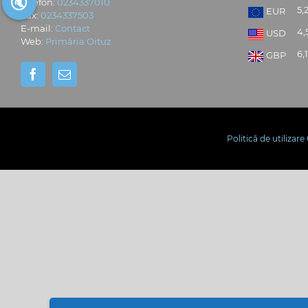
🔇
Telefon:
0234337010
5,
EUR
Fax:
0234337503
E-mail:
Contact
4,
USD
Web:
Primăria Oituz
6,1
GBP
Politică de utilizar