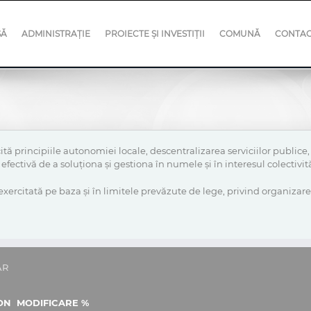
SĂ
ADMINISTRAȚIE
PROIECTE ȘI INVESTIȚII
COMUNĂ
CONTA
ă principiile autonomiei locale, descentralizarea serviciilor publice, eli
ectivă de a soluționa și gestiona în numele și în interesul colectivități
exercitată pe baza și în limitele prevăzute de lege, privind organizare
AR
ON
MODIFICARE %