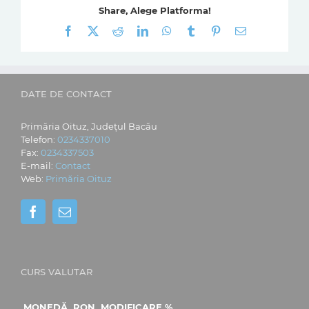
Share, Alege Platforma!
Facebook
X
Reddit
LinkedIn
WhatsApp
Tumblr
Pinterest
E-
mail:
DATE DE CONTACT
Primăria Oituz, Județul Bacău
Telefon:
0234337010
Fax:
0234337503
E-mail:
Contact
Web:
Primăria Oituz
CURS VALUTAR
MONEDĂ
RON
MODIFICARE %