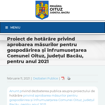
Skip
to
content
Skip
MENIU
Navigation
Proiect de hotărâre privind
aprobarea măsurilor pentru
gospodărirea și înfrumusețarea
Comunei Oituz, județul Bacău,
pentru anul 2021
februarie 11, 2021
|
Dezbateri Publice
|
Anunt p
rivind dezbaterea publica asupra proiectului de
hotărâre
privind aprobarea măsurilor pentru
gospodărirea și înfrumusețarea Comunei Oituz, județul
Bacău, pentru anul 2
021