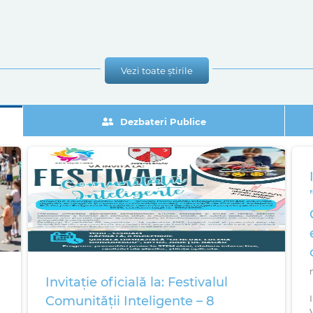
Vezi toate știrile
Dezbateri Publice
Invitație oficială la: Festivalul
Comunității Inteligente – 8