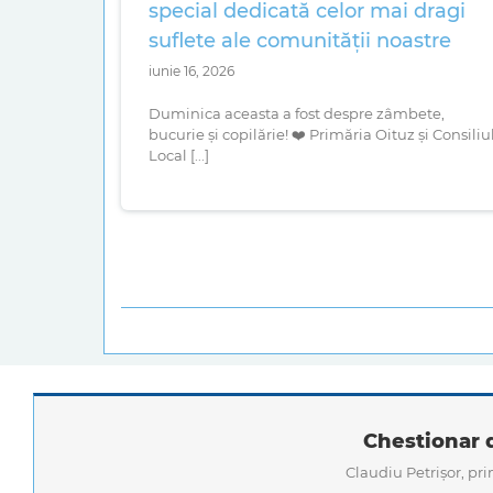
special dedicată celor mai dragi
suflete ale comunității noastre
iunie 16, 2026
Duminica aceasta a fost despre zâmbete,
bucurie și copilărie! ❤️ Primăria Oituz și Consiliu
Local [...]
Chestionar d
Claudiu Petrișor, pr