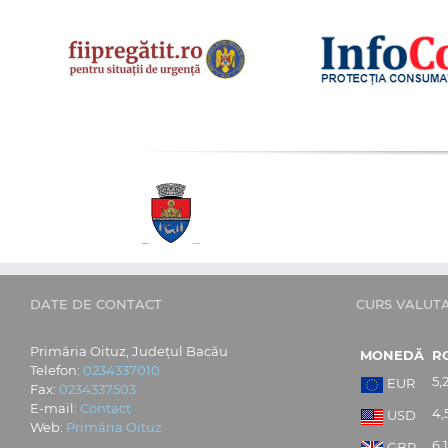
DATE DE CONTACT
CURS VALUT
Primăria Oituz, Județul Bacău
MONEDĂ
R
Telefon:
0234337010
5,
EUR
Fax:
0234337503
E-mail:
Contact
4,
USD
Web:
Primăria Oituz
6,
GBP