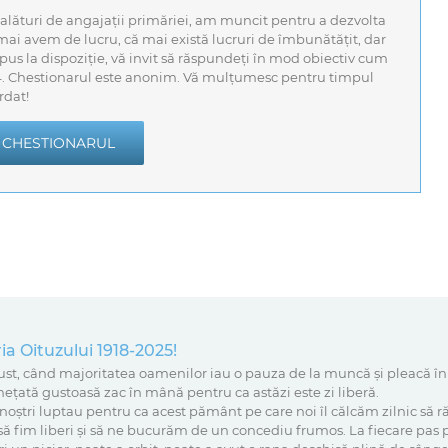
 alături de angajații primăriei, am muncit pentru a dezvolta
 mai avem de lucru, că mai există lucruri de îmbunătățit, dar
s la dispoziție, vă invit să răspundeți în mod obiectiv cum
24. Chestionarul este anonim. Vă mulțumesc pentru timpul
rdat!
 CHESTIONARUL
 Oituzului 1918-2025!
ust, când majoritatea oamenilor iau o pauza de la muncă și pleacă în
ghețată gustoasă zac în mână pentru ca astăzi este zi liberă.
 noștri luptau pentru ca acest pământ pe care noi îl călcăm zilnic să
 să fim liberi și să ne bucurăm de un concediu frumos. La fiecare pas