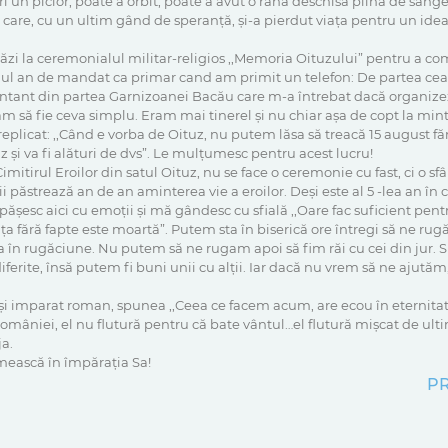
ri un picior, poate a orbit, poate a avut o rana deschisă plină de sâng
are, cu un ultim gând de speranță, și-a pierdut viața pentru un ideal 
stăzi la ceremonialul militar-religios ,,Memoria Oituzului” pentru a co
mul an de mandat ca primar cand am primit un telefon: De partea ceala
ntant din partea Garnizoanei Bacău care m-a întrebat dacă organiz
m să fie ceva simplu. Eram mai tinerel și nu chiar așa de copt la mint
 replicat: ,,Când e vorba de Oituz, nu putem lăsa să treacă 15 august f
z și va fi alături de dvs”. Le mulțumesc pentru acest lucru!
Cimitirul Eroilor din satul Oituz, nu se face o ceremonie cu fast, ci o s
ii păstrează an de an aminterea vie a eroilor. Deși este al 5 -lea an în 
ășesc aici cu emoții și mă gândesc cu sfială ,,Oare fac suficient pentr
ța fără fapte este moartă”. Putem sta în biserică ore întregi să ne ru
 în rugăciune. Nu putem să ne rugam apoi să fim răi cu cei din jur
diferite, însă putem fi buni unii cu alții. Iar dacă nu vrem să ne ajut
c și imparat roman, spunea ,,Ceea ce facem acum, are ecou în eternitat
 României, el nu flutură pentru că bate vântul…el flutură mișcat de ulti
ja.
imească în împărația Sa!
PR