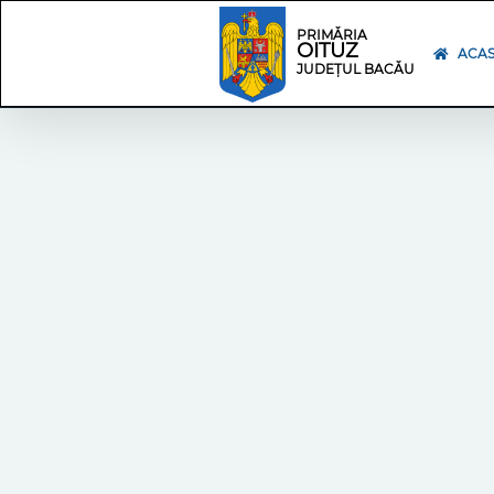
Skip
Skip
to
Navigation
PRIMĂRIA
OITUZ
content
ACA
JUDEȚUL BACĂU