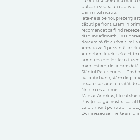
suferit: și-a pierdut o mână o
puteam vedea un cadavru …. c
pământul nostru.
Iată-ne și pe noi, prezenți a
căzuți pe front. Eram în pri
recomandat ca fiind repreze
răspuns afirmativ, însă dorea
doream să fie cu fast și mi-a
Armata va fi prezentă la Oitu
Atunci am înțeles că aici, în 
amintirea eroilor. Iar oituzen
manifestare, de fiecare dată p
Sfântul Paul spunea: ,,Credin
cu fapte bune, stăm degeaba
fiecare cu caractere atât de 
Nu ne costă nimic…
Marcus Aurelius, filosof stoi
Priviți steagul nostru, cel al
care a murit pentru a-l prote
Dumnezeu să îi ierte și îi pr