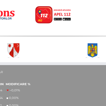
AR
ON
MODIFICARE %
24
–0,01
%
54
0,00
%
12
0,00
%