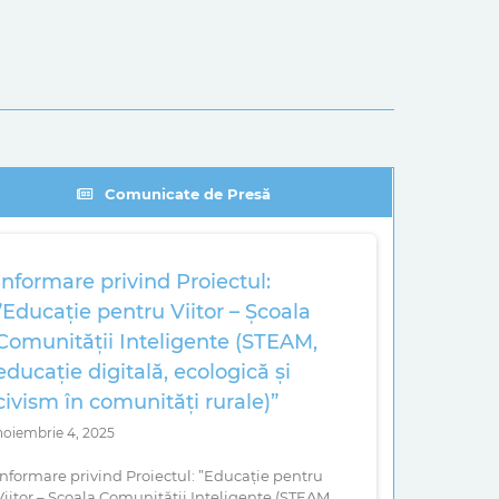
Comunicate de Presă
Informare privind Proiectul:
”Educație pentru Viitor – Școala
Comunității Inteligente (STEAM,
educație digitală, ecologică și
civism în comunități rurale)”
noiembrie 4, 2025
Informare privind Proiectul: ”Educație pentru
Viitor – Școala Comunității Inteligente (STEAM,