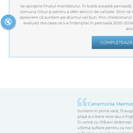
Se aproprie finalul mandatului. În toată această perioadă,
comuna Oituz și pentru a oferi servicii de calitate. Știm că
apreciem că suntem pe drumul cel bun. Prin chestionarul pu
🔇
evaluați dvs ceea ce s-a întâmplat în perioada 2020-20
aco
COMPLETEAZĂ
Ceremonia Memoria
Suntem în plină vară, 15 aug
plajă și o bere rece sau o în
În urmă cu 108 ani strămoșii
ultima suflare pentru ca noi