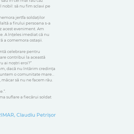
e sau in cel mai rau caz
nobil: să nu fim sclavi pe
memora jertfa soldaților
ltă a firului persoana s-a
ez acest eveniment. Am
e. A înțeles imediat că nu
ără a comemora ostașii.
fântă celebrare pentru
care contribui la această
u ai noștri eroi?”
găm, dacă nu întărim credința
. Suntem o comunitate mare…
ăm, măcar să nu ne facem rău.
e.”.
ma suflare a fiecărui soldat
IMAR, Claudiu Petrișor