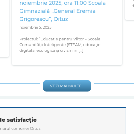
noiembrie 2025, ora 11:00 Școala
Gimnazială „General Eremia
Grigorescu”, Oituz
noiembrie 5, 2025
l
Proiectul: ”Educație pentru Viitor – Școala
Comunității Inteligente (STEAM, educație
digitală, ecologică și civism în [...]
VEZI MAI MULTE…
e satisfacție
imarul comunei Oituz: