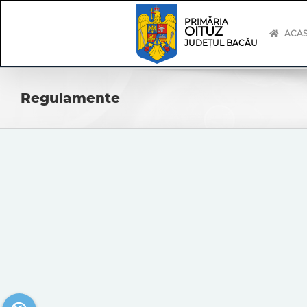
Skip
Skip
to
Navigation
PRIMĂRIA
OITUZ
content
ACA
JUDEȚUL BACĂU
Regulamente