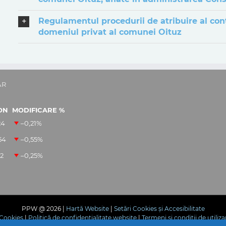
Regulamentul procedurii de atribuire al contra
domeniul privat al comunei Oituz
AR
ON
MODIFICARE %
24
–0,21
%
54
–0,55
%
12
–0,25
%
PPW @
2026 |
Hartă Website
|
Setări Cookies și Accesibilitate
e Cookies
|
Politică de confidențialitate website
|
Termeni și condiții de utiliza