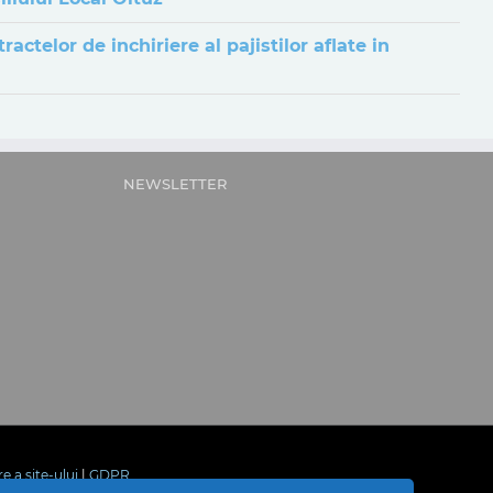
ctelor de inchiriere al pajistilor aflate in
NEWSLETTER
re a site-ului
|
GDPR