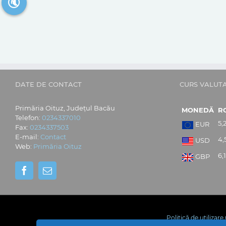
🔇
DATE DE CONTACT
CURS VALUT
Primăria Oituz, Județul Bacău
MONEDĂ
R
Telefon:
0234337010
5,
EUR
Fax:
0234337503
E-mail:
Contact
4,
USD
Web:
Primăria Oituz
6,
GBP
Politică de utilizar