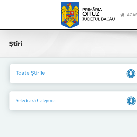
Skip
Skip
to
Navigation
PRIMĂRIA
OITUZ
content
ACA
JUDEȚUL BACĂU
Știri
Toate Știrile