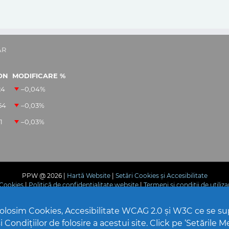
AR
ON
MODIFICARE %
24
–0,04
%
54
–0,03
%
1
–0,03
%
PPW @
2026 |
Hartă Website
|
Setări Cookies și Accesibilitate
e Cookies
|
Politică de confidențialitate website
|
Termeni și condiții de utiliza
 folosim Cookies, Accesibilitate WCAG 2.0 și W3C ce se s
 Condițiilor de folosire a acestui site. Click pe ‘Setările M