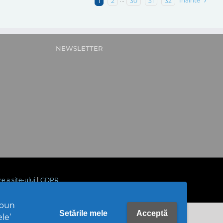
Inainte
1
2
···
30
31
32
NEWSLETTER
re a site-ului
|
GDPR
upun
Setările mele
Acceptă
ele’