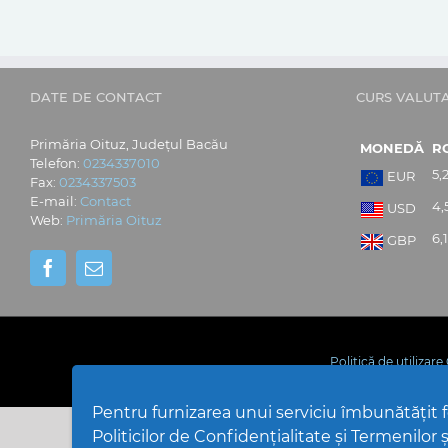
DATE DE CONTACT
CURS VALUT
Primăria Oituz, Județul Bacău
MONEDĂ
R
Telefon:
0234337010
5,
EUR
Fax:
0234337503
E-mail:
Contact
4,
USD
Web:
Primăria Oituz
6,1
GBP
Politică de utilizar
Pentru furnizarea unui serviciu îmbunătățit
Politicilor de Confidențialitate și Termenilor și