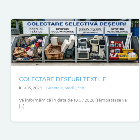
COLECTARE DEȘEURI TEXTILE
iulie 15, 2026
|
Generale
,
Mediu
,
Știri
Vă informăm că în data de 18.07.2026 (sâmbătă) se va
[...]