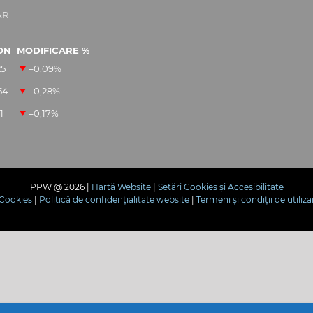
AR
ON
MODIFICARE %
25
–0,09
%
54
–0,28
%
1
–0,17
%
PPW @
2026 |
Hartă Website
|
Setări Cookies și Accesibilitate
e Cookies
|
Politică de confidențialitate website
|
Termeni și condiții de utiliza