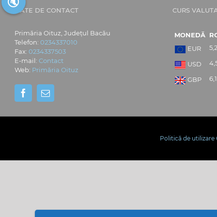
🔇
DATE DE CONTACT
CURS VALUT
Primăria Oituz, Județul Bacău
MONEDĂ
R
Telefon:
0234337010
5,
EUR
Fax:
0234337503
E-mail:
Contact
4,
USD
Web:
Primăria Oituz
6,1
GBP
Politică de utilizar