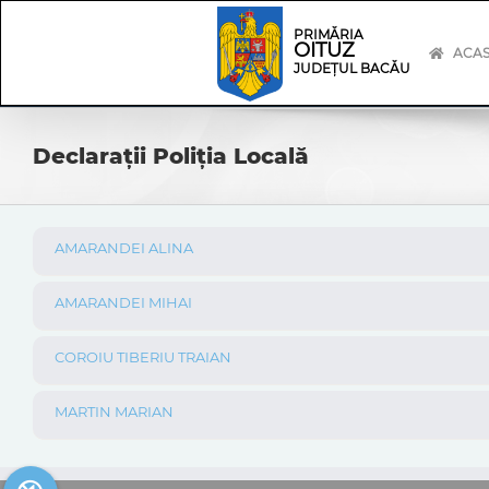
Skip
Skip
to
Navigation
PRIMĂRIA
OITUZ
content
ACA
JUDEȚUL BACĂU
Declarații Poliția Locală
AMARANDEI ALINA
AMARANDEI MIHAI
COROIU TIBERIU TRAIAN
MARTIN MARIAN