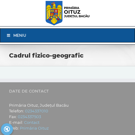
Skip
to
content
Skip
MENIU
Navigation
Cadrul fizico-geografic
DATE DE CONTACT
Primăria Oituz, Județul Bacău
Telefon:
0234337010
Fax:
0234337503
E-mail:
Contact
🔇
Web:
Primăria Oituz