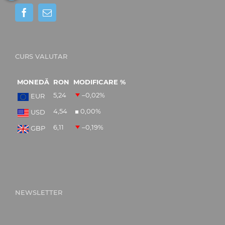
CURS VALUTAR
MONEDĂ
RON
MODIFICARE %
5,24
–0,02
%
EUR
4,54
0,00
%
USD
6,11
–0,19
%
GBP
NEWSLETTER