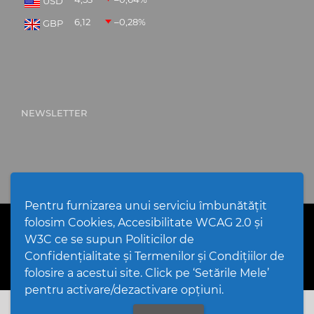
USD
6,12
–0,28
%
GBP
NEWSLETTER
Pentru furnizarea unui serviciu îmbunătățit
folosim Cookies, Accesibilitate WCAG 2.0 și
PPW @
2026 |
Hartă Website
|
Setări Cookies și Accesibilitate
Politică de utilizare Cookies
|
Politică de confidențialitate
W3C ce se supun Politicilor de
website
|
Termeni și condiții de utilizare a site-ului
|
GDPR
Confidențialitate și Termenilor și Condițiilor de
folosire a acestui site. Click pe ‘Setările Mele’
pentru activare/dezactivare opțiuni.