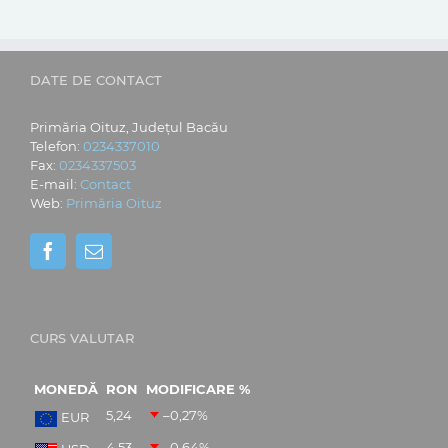
DATE DE CONTACT
Primăria Oituz, Județul Bacău
Telefon:
0234337010
Fax:
0234337503
E-mail:
Contact
Web:
Primăria Oituz
CURS VALUTAR
MONEDĂ
RON
MODIFICARE %
5,24
–0,27
%
EUR
4,53
–0,64
%