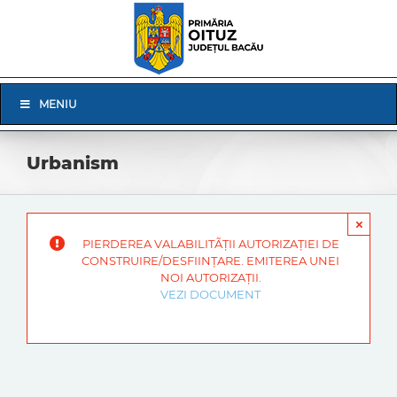
Skip
to
content
Skip
MENIU
Navigation
Urbanism
×
PIERDEREA VALABILITÃŢII AUTORIZAŢIEI DE
CONSTRUIRE/DESFIINŢARE. EMITEREA UNEI
NOI AUTORIZAŢII.
VEZI DOCUMENT