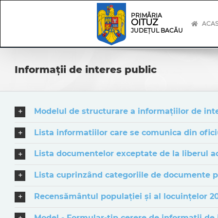
Skip
Skip
to
Navigation
PRIMĂRIA
OITUZ
content
ACA
JUDEȚUL BACĂU
Informații de interes public
Modelul de structurare a informațiilor de int
Lista informatiilor care se comunica din ofic
Lista documentelor exceptate de la liberul ac
Lista cuprinzând categoriile de documente pro
Recensământul populației și al locuințelor 2
Model - Formular-tip cerere de informaţii de 