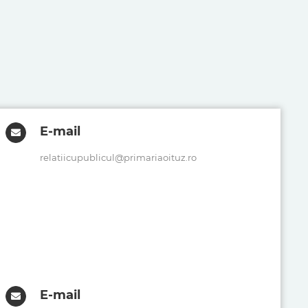
E-mail
relatiicupublicul@primariaoituz.ro
E-mail