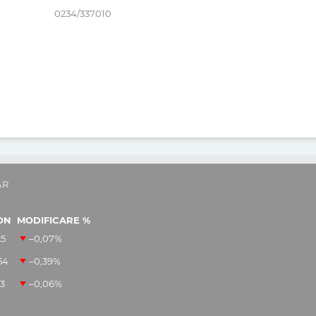
0234/337010
AR
ON
MODIFICARE %
25
–0,07
%
54
–0,39
%
13
–0,06
%