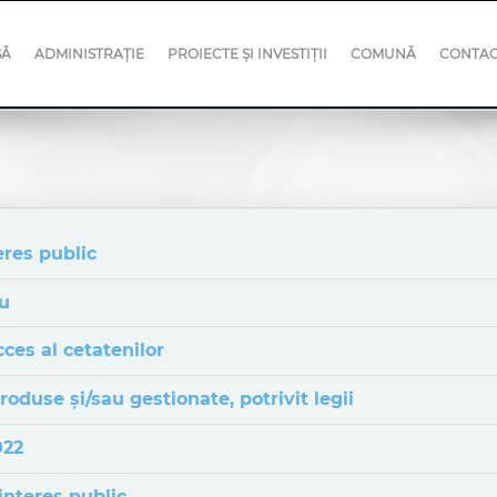
SĂ
ADMINISTRAȚIE
PROIECTE ȘI INVESTIȚII
COMUNĂ
CONTA
eres public
iu
ces al cetatenilor
duse şi/sau gestionate, potrivit legii
022
interes public