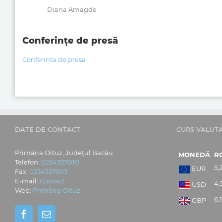
Diana Amagde
Conferințe de presă
Conferinta de presa
DATE DE CONTACT
CURS VALUT
Primăria Oituz, Județul Bacău
MONEDĂ
R
Telefon:
0234337010
5,
EUR
Fax:
0234337503
E-mail:
Contact
4,
USD
Web:
Primăria Oituz
6,
GBP