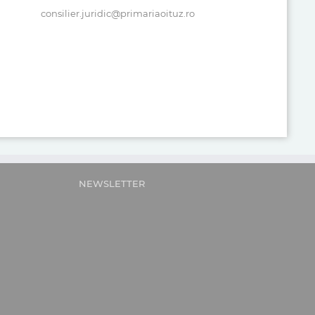
consilier.juridic@primariaoituz.ro
NEWSLETTER