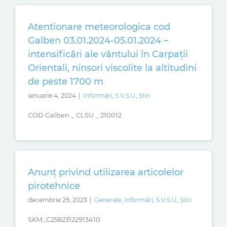
Atentionare meteorologica cod
Galben 03.01.2024-05.01.2024 –
intensificări ale vântului în Carpații
Orientali, ninsori viscolite la altitudini
de peste 1700 m
ianuarie 4, 2024
|
Informări
,
S.V.S.U
,
Știri
COD Galben _ CLSU _ 210012
Anunț privind utilizarea articolelor
pirotehnice
decembrie 29, 2023
|
Generale
,
Informări
,
S.V.S.U
,
Știri
SKM_C25823122913410