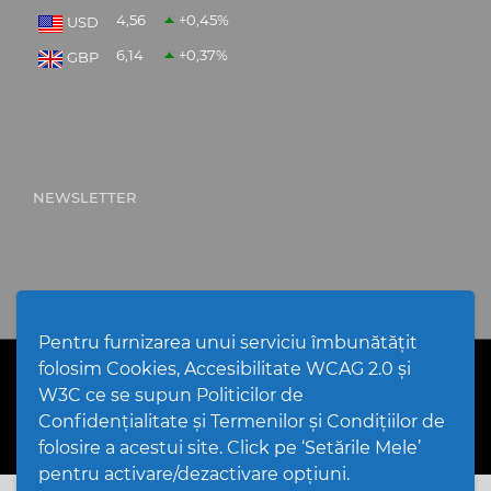
4,56
+0,45
%
USD
6,14
+0,37
%
GBP
NEWSLETTER
Pentru furnizarea unui serviciu îmbunătățit
folosim Cookies, Accesibilitate WCAG 2.0 și
PPW @
2026 |
Hartă Website
|
Setări Cookies și Accesibilitate
Politică de utilizare Cookies
|
Politică de confidențialitate
W3C ce se supun Politicilor de
website
|
Termeni și condiții de utilizare a site-ului
|
GDPR
Confidențialitate și Termenilor și Condițiilor de
folosire a acestui site. Click pe ‘Setările Mele’
pentru activare/dezactivare opțiuni.