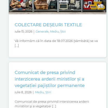
COLECTARE DEȘEURI TEXTILE
iulie 15, 2026
|
Generale
,
Mediu
,
Știri
Vă informăm că în data de 18.07.2026 (sâmbătă) se va
[...]
Comunicat de presa privind
interzicerea arderii miristilor și a
vegetației pajiștilor permanente
iulie 8, 2026
|
Mediu
,
Știri
Comunicat de presa privind interzicerea arderii
miristilor și a vegetației [...]