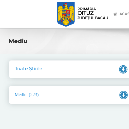
Skip
Skip
to
Navigation
PRIMĂRIA
OITUZ
content
ACA
JUDEȚUL BACĂU
Mediu
Toate Știrile