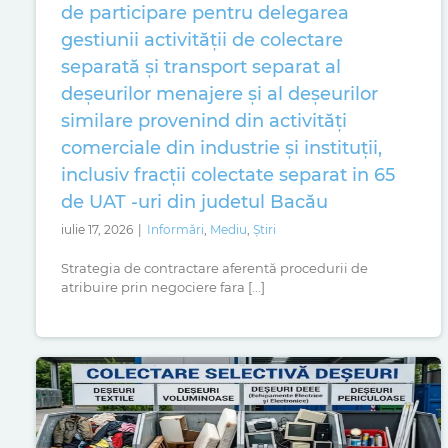
de participare pentru delegarea
gestiunii activității de colectare
separată și transport separat al
deșeurilor menajere și al deșeurilor
similare provenind din activități
comerciale din industrie și instituții,
inclusiv fracții colectate separat in 65
de UAT -uri din judetul Bacău
iulie 17, 2026
|
Informări
,
Mediu
,
Știri
Strategia de contractare aferentă procedurii de
atribuire prin negociere fara [...]