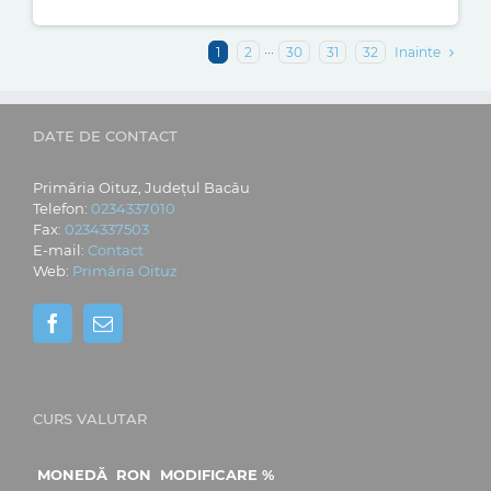
Inainte
1
2
···
30
31
32
DATE DE CONTACT
Primăria Oituz, Județul Bacău
Telefon:
0234337010
Fax:
0234337503
E-mail:
Contact
Web:
Primăria Oituz
CURS VALUTAR
MONEDĂ
RON
MODIFICARE %