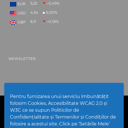
5,22
–0,45
%
EUR
4,54
0,00
%
USD
6,11
–0,19
%
GBP
NEWSLETTER
Pentru furnizarea unui serviciu îmbunătățit
folosim Cookies, Accesibilitate WCAG 2.0 și
PPW @
2026 |
Hartă Website
|
Setări Cookies și Accesibilitate
Politică de utilizare Cookies
|
Politică de confidențialitate
W3C ce se supun Politicilor de
website
|
Termeni și condiții de utilizare a site-ului
|
GDPR
Confidențialitate și Termenilor și Condițiilor de
folosire a acestui site. Click pe ‘Setările Mele’