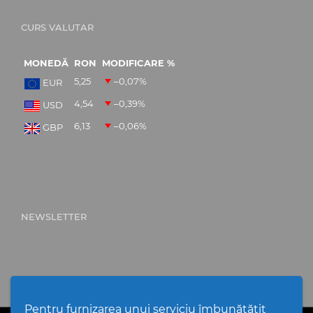
CURS VALUTAR
MONEDĂ
RON
MODIFICARE %
5,25
–0,07
%
EUR
4,54
–0,39
%
USD
6,13
–0,06
%
GBP
NEWSLETTER
Pentru furnizarea unui serviciu îmbunătățit