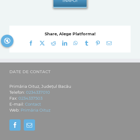
Share, Alege Platforma!
🔇
Facebook
X
Reddit
LinkedIn
WhatsApp
Tumblr
Pinterest
E-
mail:
DATE DE CONTACT
Primăria Oituz, Județul Bacău
Telefon:
0234337010
Fax:
0234337503
E-mail:
Contact
Web:
Primăria Oituz