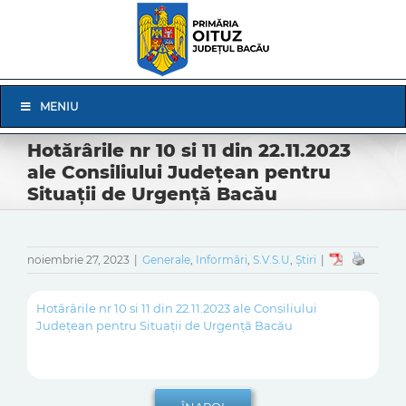
Skip
to
content
Skip
MENIU
Navigation
Hotărârile nr 10 si 11 din 22.11.2023
ale Consiliului Județean pentru
Situații de Urgență Bacău
noiembrie 27, 2023
|
Generale
,
Informări
,
S.V.S.U
,
Știri
|
Hotărârile nr 10 si 11 din 22.11.2023 ale Consiliului
Județean pentru Situații de Urgență Bacău