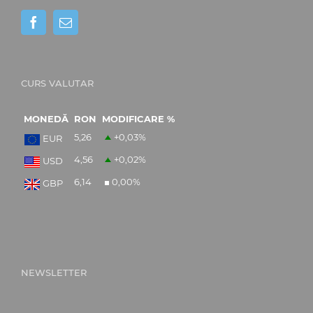
CURS VALUTAR
MONEDĂ
RON
MODIFICARE %
5,26
+0,03
%
EUR
4,56
+0,02
%
USD
6,14
0,00
%
GBP
NEWSLETTER