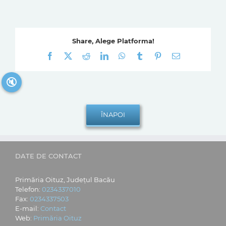
Share, Alege Platforma!
Facebook
X
Reddit
LinkedIn
WhatsApp
Tumblr
Pinterest
E-
mail:
🔇
DATE DE CONTACT
Primăria Oituz, Județul Bacău
Telefon:
0234337010
Fax:
0234337503
E-mail:
Contact
Web:
Primăria Oituz