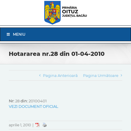
Skip
to
content
Skip
MENIU
Navigation
Hotararea nr.28 din 01-04-2010
Pagina Anterioară
Pagina Următoare
Nr:
28
din:
20100401
VEZI DOCUMENT OFICIAL
aprilie 1, 2010
|