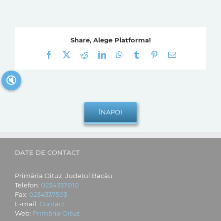
Share, Alege Platforma!
Facebook
X
Reddit
LinkedIn
WhatsApp
Tumblr
Pinterest
E-
mail:
🔇
DATE DE CONTACT
Primăria Oituz, Județul Bacău
Telefon:
0234337010
Fax:
0234337503
E-mail:
Contact
Web:
Primăria Oituz