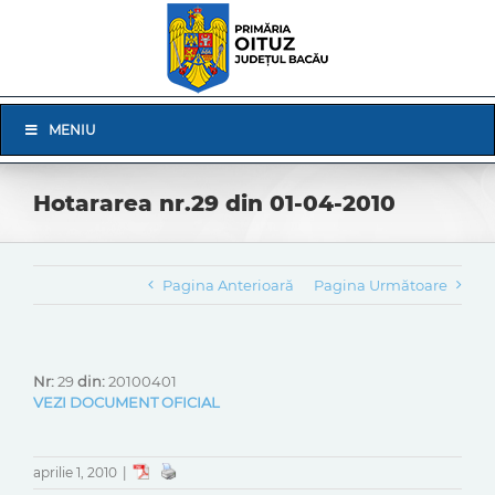
Skip
to
content
Skip
MENIU
Navigation
Hotararea nr.29 din 01-04-2010
Pagina Anterioară
Pagina Următoare
Nr:
29
din:
20100401
VEZI DOCUMENT OFICIAL
aprilie 1, 2010
|