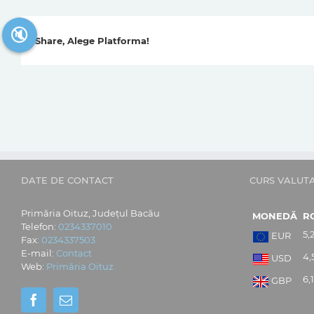
🔇
Share, Alege Platforma!
DATE DE CONTACT
CURS VALUT
Primăria Oituz, Județul Bacău
MONEDĂ
R
Telefon:
0234337010
5,
EUR
Fax:
0234337503
E-mail:
Contact
4,
USD
Web:
Primăria Oituz
6,
GBP