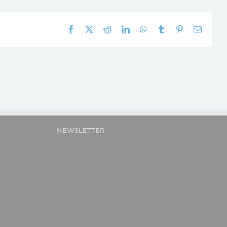
Facebook
X
Reddit
LinkedIn
WhatsApp
Tumblr
Pinterest
E-
mail:
NEWSLETTER