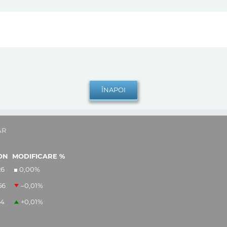
AR
ON
MODIFICARE %
26
0,00
%
56
–0,01
%
14
+0,01
%