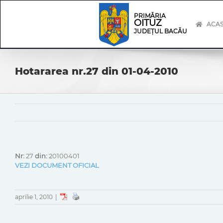
Skip
Skip
to
Navigation
PRIMĂRIA
OITUZ
content
ACA
JUDEȚUL BACĂU
Hotararea nr.27 din 01-04-2010
Nr:
27
din:
20100401
VEZI DOCUMENT OFICIAL
aprilie 1, 2010
|