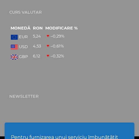
CURS VALUTAR
MONEDĂ
RON
MODIFICARE %
5,24
–0,29
%
EUR
4,53
–0,61
%
USD
6,12
–0,32
%
GBP
NEWSLETTER
Pentru furnizarea unui serviciu îmbunătățit