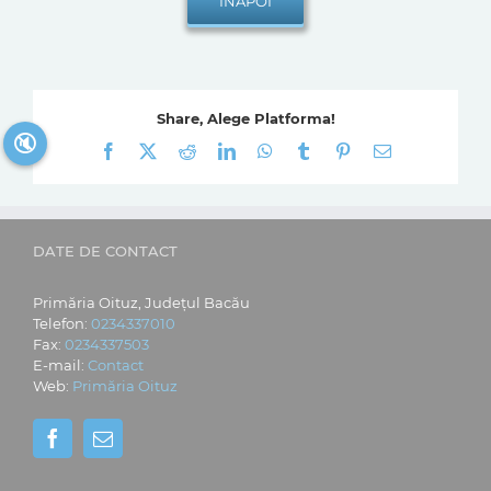
Share, Alege Platforma!
🔇
Facebook
X
Reddit
LinkedIn
WhatsApp
Tumblr
Pinterest
E-
mail:
DATE DE CONTACT
Primăria Oituz, Județul Bacău
Telefon:
0234337010
Fax:
0234337503
E-mail:
Contact
Web:
Primăria Oituz