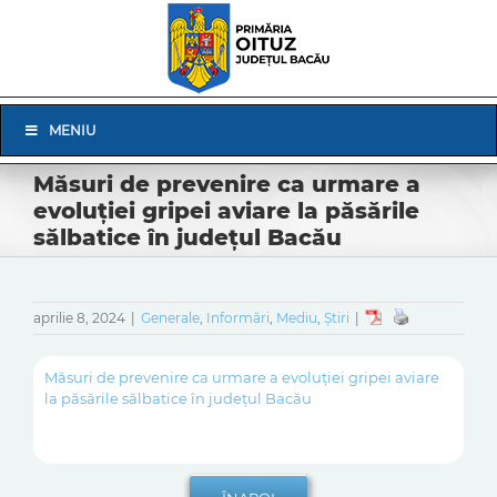
Skip
to
content
Skip
MENIU
Navigation
Măsuri de prevenire ca urmare a
evoluției gripei aviare la păsările
sălbatice în județul Bacău
aprilie 8, 2024
|
Generale
,
Informări
,
Mediu
,
Știri
|
Măsuri de prevenire ca urmare a evoluției gripei aviare
la păsările sălbatice în județul Bacău