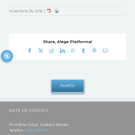
noiembrie 26, 2016
|
Share, Alege Platforma!
Facebook
X
Reddit
LinkedIn
WhatsApp
Tumblr
Pinterest
E-
🔇
mail:
DATE DE CONTACT
Primăria Oituz, Județul Bacău
Telefon:
0234337010