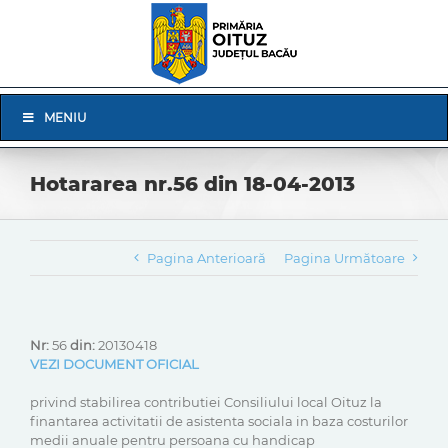
Skip
to
content
Skip
MENIU
Navigation
Hotararea nr.56 din 18-04-2013
Pagina Anterioară
Pagina Următoare
Nr:
56
din:
20130418
VEZI DOCUMENT OFICIAL
privind stabilirea contributiei Consiliului local Oituz la
finantarea activitatii de asistenta sociala in baza costurilor
medii anuale pentru persoana cu handicap