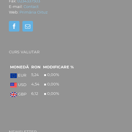
Fax:
0234337503
E-mail:
Contact
Web:
Primăria Oituz
CURS VALUTAR
MONEDĂ
RON
MODIFICARE %
5,24
0,00
%
EUR
4,54
0,00
%
USD
6,12
0,00
%
GBP
NEWSLETTER