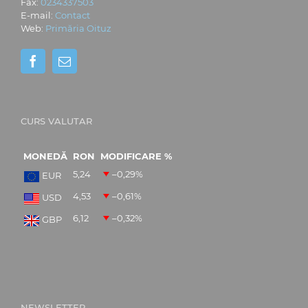
Fax:
0234337503
E-mail:
Contact
Web:
Primăria Oituz
CURS VALUTAR
MONEDĂ
RON
MODIFICARE %
5,24
–0,29
%
EUR
4,53
–0,61
%
USD
6,12
–0,32
%
GBP
NEWSLETTER