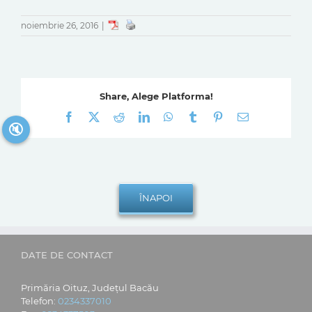
noiembrie 26, 2016
|
Share, Alege Platforma!
Facebook
X
Reddit
LinkedIn
WhatsApp
Tumblr
Pinterest
E-
🔇
mail:
DATE DE CONTACT
Primăria Oituz, Județul Bacău
Telefon:
0234337010