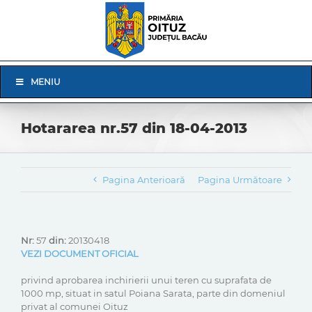
Skip
to
content
Skip
MENIU
Navigation
Hotararea nr.57 din 18-04-2013
Pagina Anterioară
Pagina Următoare
Nr:
57
din:
20130418
VEZI DOCUMENT OFICIAL
privind aprobarea inchirierii unui teren cu suprafata de
1000 mp, situat in satul Poiana Sarata, parte din domeniul
privat al comunei Oituz