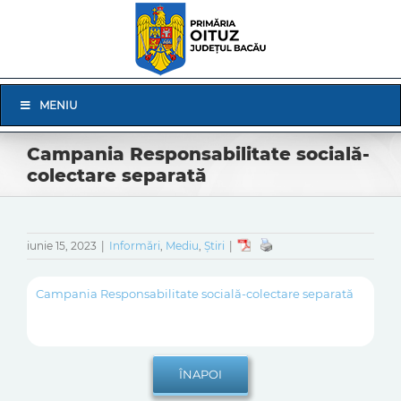
Skip
to
content
Skip
MENIU
Navigation
Campania Responsabilitate socială-
colectare separată
iunie 15, 2023
|
Informări
,
Mediu
,
Știri
|
Campania Responsabilitate socială-colectare separată