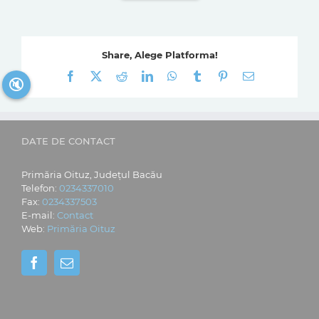
Share, Alege Platforma!
Facebook
X
Reddit
LinkedIn
WhatsApp
Tumblr
Pinterest
E-
🔇
mail:
DATE DE CONTACT
Primăria Oituz, Județul Bacău
Telefon:
0234337010
Fax:
0234337503
E-mail:
Contact
Web:
Primăria Oituz