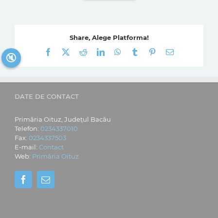
Share, Alege Platforma!
Facebook
X
Reddit
LinkedIn
WhatsApp
Tumblr
Pinterest
E-
🔇
mail:
DATE DE CONTACT
Primăria Oituz, Județul Bacău
Telefon:
0234337010
Fax:
0234337503
E-mail:
Contact
Web:
Primăria Oituz