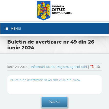
Skip
to
content
Skip
MENIU
Navigation
Buletin de avertizare nr 49 din 26
iunie 2024
iunie 28, 2024
|
Informări
,
Mediu
,
Registru agricol
,
Știri
|
Buletin de avertizare nr 49 din 26 iunie 2024