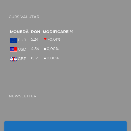
CURS VALUTAR
MONEDĂ
RON
MODIFICARE %
5,24
–0,01
%
EUR
4,54
0,00
%
USD
6,12
0,00
%
GBP
NEWSLETTER