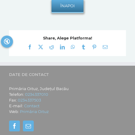
Share, Alege Platforma!
🔇
Facebook
X
Reddit
LinkedIn
WhatsApp
Tumblr
Pinterest
E-
mail:
DATE DE CONTACT
Primăria Oituz, Județul Bacău
Telefon:
0234337010
Fax:
0234337503
E-mail:
Contact
Web:
Primăria Oituz