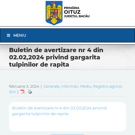
Skip
to
content
Skip
MENIU
Navigation
Buletin de avertizare nr 4 din
02.02,2024 privind gargarita
tulpinilor de rapita
februarie 3, 2024
|
Generale
,
Informări
,
Mediu
,
Registru agricol
,
Știri
|
Buletin de avertizare nr 4 din 02.02,2024 privind
gargarita tulpinilor de rapita