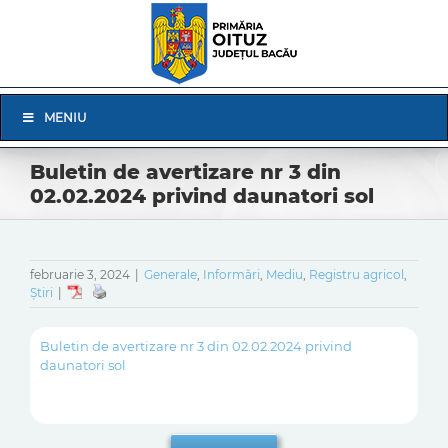
Skip
to
content
Skip
MENIU
Navigation
Buletin de avertizare nr 3 din
02.02.2024 privind daunatori sol
februarie 3, 2024
|
Generale
,
Informări
,
Mediu
,
Registru agricol
,
Știri
|
Buletin de avertizare nr 3 din 02.02.2024 privind
daunatori sol