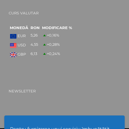
CURS VALUTAR
MONEDĂ
RON
MODIFICARE %
5,26
+0,16
%
EUR
4,55
+0,28
%
USD
6,13
+0,24
%
GBP
NEWSLETTER