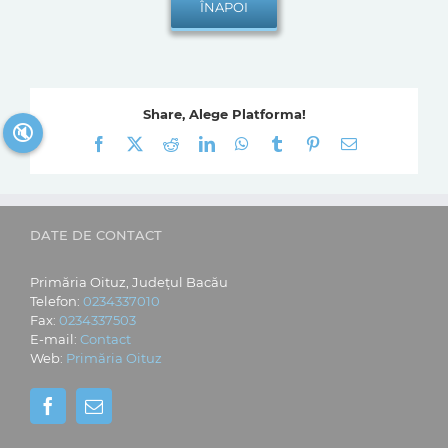
Share, Alege Platforma!
🔇
Facebook
X
Reddit
LinkedIn
WhatsApp
Tumblr
Pinterest
E-
mail:
DATE DE CONTACT
Primăria Oituz, Județul Bacău
Telefon:
0234337010
Fax:
0234337503
E-mail:
Contact
Web:
Primăria Oituz