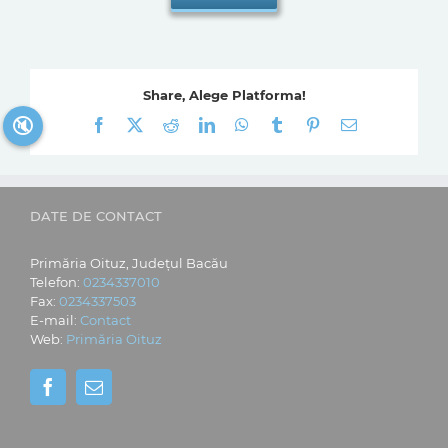
Share, Alege Platforma!
🔇
Facebook
X
Reddit
LinkedIn
WhatsApp
Tumblr
Pinterest
E-
mail:
DATE DE CONTACT
Primăria Oituz, Județul Bacău
Telefon:
0234337010
Fax:
0234337503
E-mail:
Contact
Web:
Primăria Oituz