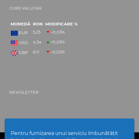
CURS VALUTAR
MONEDĂ
RON
MODIFICARE %
5,25
–0,03
%
EUR
4,54
+0,03
%
USD
6,11
–0,02
%
GBP
NEWSLETTER
Pentru furnizarea unui serviciu îmbunătățit