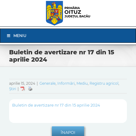
Skip
to
content
Skip
MENIU
Navigation
Buletin de avertizare nr 17 din 15
aprilie 2024
aprilie 15, 2024
|
Generale
,
Informări
,
Mediu
,
Registru agricol
,
Știri
|
Buletin de avertizare nr 17 din 15 aprilie 2024