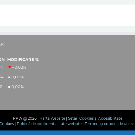
AR
ON
MODIFICARE %
24
–0,02
%
54
0,00
%
12
0,00
%
PPW @
2026 |
Hartă Website
|
Setări Cookies și Accesibilitate
e Cookies
|
Politică de confidențialitate website
|
Termeni și condiții de utiliza