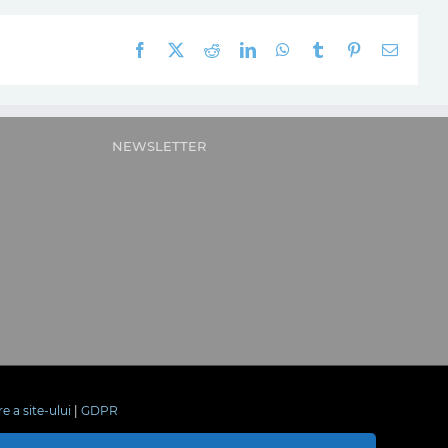
Facebook
X
Reddit
LinkedIn
WhatsApp
Tumblr
Pinterest
E-
mail:
NEWSLETTER
re a site-ului
|
GDPR