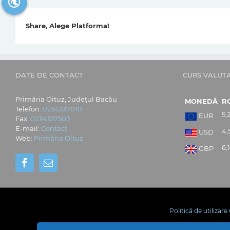
🔇
Share, Alege Platforma!
DATE DE CONTACT
CURS VALUT
Primăria Oituz, Județul Bacău
MONEDĂ
R
Telefon:
0234337010
5,
EUR
Fax:
0234337503
E-mail:
Contact
4,
USD
Web:
Primăria Oituz
6,
GBP
Politică de utilizar