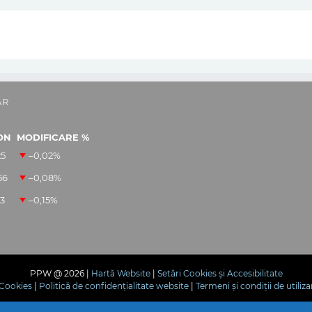
AR
ON
MODIFICARE %
25
–0,02
%
56
–0,08
%
13
–0,15
%
PPW @
2026 |
Hartă Website
|
Setări Cookies și Accesibilitate
e Cookies
|
Politică de confidențialitate website
|
Termeni și condiții de utiliza