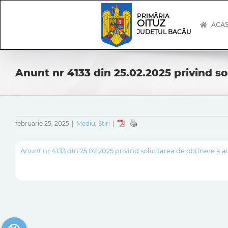
Skip
Skip
to
Navigation
PRIMĂRIA
OITUZ
content
ACA
JUDEȚUL BACĂU
Anunt nr 4133 din 25.02.2025 privind s
februarie 25, 2025
|
Mediu
,
Știri
|
Anunt nr 4133 din 25.02.2025 privind solicitarea de obținere a