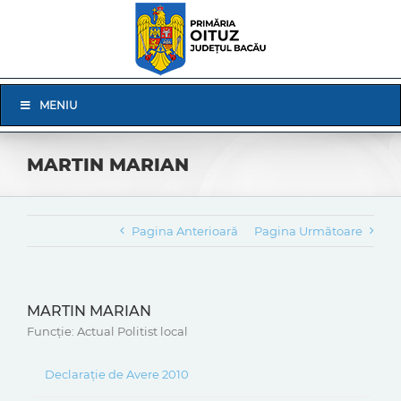
Skip
to
content
Skip
MENIU
Navigation
MARTIN MARIAN
Pagina Anterioară
Pagina Următoare
MARTIN MARIAN
Funcție: Actual Politist local
Declarație de Avere 2010