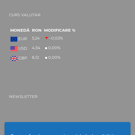
CURS VALUTAR
MONEDĂ
RON
MODIFICARE %
5,24
–0,02
%
EUR
4,54
0,00
%
USD
6,12
0,00
%
GBP
NEWSLETTER