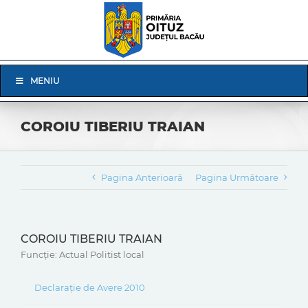
Skip
to
content
Skip
MENIU
Navigation
COROIU TIBERIU TRAIAN
Pagina Anterioară
Pagina Următoare
COROIU TIBERIU TRAIAN
Funcție: Actual Politist local
Declarație de Avere 2010