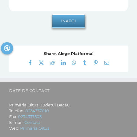
🔇
Share, Alege Platforma!
Facebook
X
Reddit
LinkedIn
WhatsApp
Tumblr
Pinterest
E-
mail:
DATE DE CONTACT
Primăria Oituz, Județul Bacău
Telefon:
0234337010
Fax:
0234337503
E-mail:
Contact
Web:
Primăria Oituz