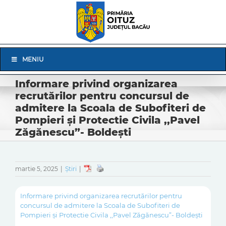
Skip
to
content
Skip
MENIU
Navigation
Informare privind organizarea
recrutărilor pentru concursul de
admitere la Scoala de Subofiteri de
Pompieri și Protectie Civila ,,Pavel
Zăgănescu”- Boldești
martie 5, 2025
|
Știri
|
Informare privind organizarea recrutărilor pentru
concursul de admitere la Scoala de Subofiteri de
Pompieri și Protectie Civila ,,Pavel Zăgănescu”- Boldești