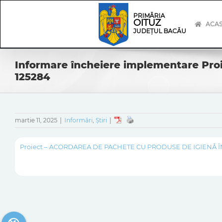
Skip
Skip
to
Navigation
PRIMĂRIA
OITUZ
content
ACA
JUDEȚUL BACĂU
Informare încheiere implementare Proi
125284
martie 11, 2025
|
Informări
,
Știri
|
Proiect – ACORDAREA DE PACHETE CU PRODUSE DE IGIENĂ ÎN 