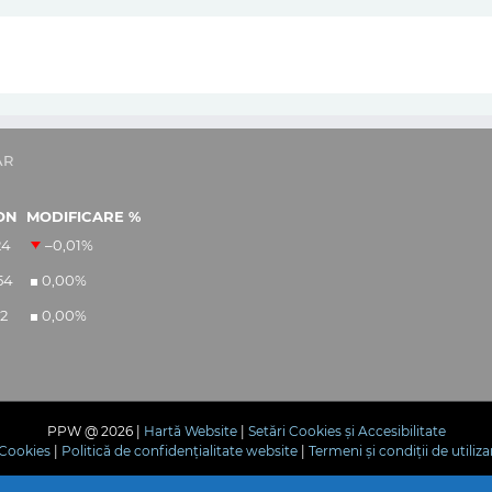
AR
ON
MODIFICARE %
24
–0,01
%
54
0,00
%
12
0,00
%
PPW @
2026 |
Hartă Website
|
Setări Cookies și Accesibilitate
e Cookies
|
Politică de confidențialitate website
|
Termeni și condiții de utiliza