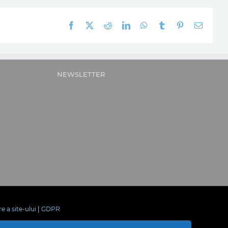
Facebook
X
Reddit
LinkedIn
WhatsApp
Tumblr
Pinterest
E-
mail:
NEWSLETTER
re a site-ului
|
GDPR