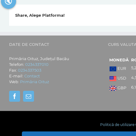
🔇
Share, Alege Platforma!
DATE DE CONTACT
CURS VALUT
Primăria Oituz, Județul Bacău
MONEDĂ
R
Telefon:
0234337010
5,
EUR
Fax:
0234337503
E-mail:
Contact
4,
USD
Web:
Primăria Oituz
6,
GBP
Politică de utilizar