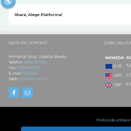
🔇
Share, Alege Platforma!
DATE DE CONTACT
CURS VALUT
Primăria Oituz, Județul Bacău
MONEDĂ
R
Telefon:
0234337010
5,
EUR
Fax:
0234337503
E-mail:
Contact
4,
USD
Web:
Primăria Oituz
6,
GBP
Politică de utilizar