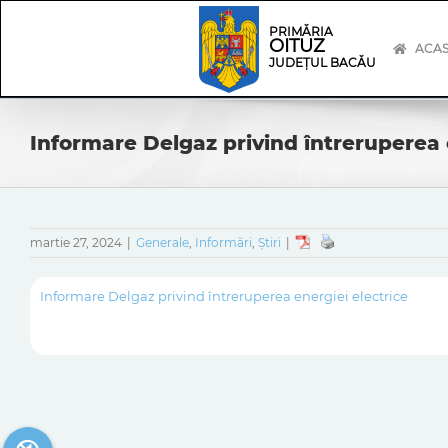
Skip
Skip
to
Navigation
PRIMĂRIA
OITUZ
content
ACA
JUDEȚUL BACĂU
Informare Delgaz privind întreruperea 
martie 27, 2024
|
Generale
,
Informări
,
Știri
|
Informare Delgaz privind întreruperea energiei electrice