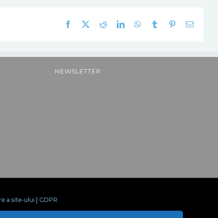
Facebook
X
Reddit
LinkedIn
WhatsApp
Tumblr
Pinterest
E-
mail:
NEWSLETTER
re a site-ului
|
GDPR