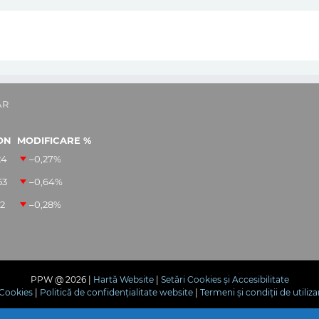
AR
ON
MODIFICARE %
24
–0,27
%
53
–0,64
%
12
–0,28
%
PPW @
2026 |
Hartă Website
|
Setări Cookies și Accesibilitate
e Cookies
|
Politică de confidențialitate website
|
Termeni și condiții de utiliza