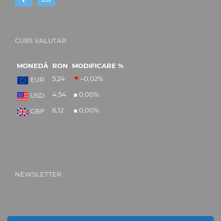
CURS VALUTAR
MONEDĂ
RON
MODIFICARE %
5,24
–0,02
%
EUR
4,54
0,00
%
USD
6,12
0,00
%
GBP
NEWSLETTER