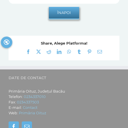
🔇
Share, Alege Platforma!
Facebook
X
Reddit
LinkedIn
WhatsApp
Tumblr
Pinterest
E-
mail:
DATE DE CONTACT
Primăria Oituz, Județul Bacău
Telefon:
0234337010
Fax:
0234337503
E-mail:
Contact
Web:
Primăria Oituz