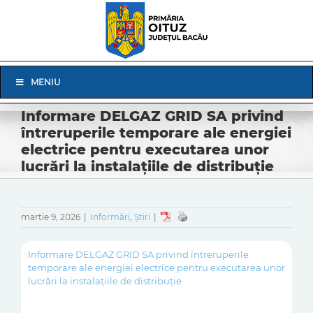
Skip
to
content
Skip
MENIU
Navigation
Informare DELGAZ GRID SA privind
întreruperile temporare ale energiei
electrice pentru executarea unor
lucrări la instalațiile de distribuție
martie 9, 2026
|
Informări
,
Știri
|
Informare DELGAZ GRID SA privind întreruperile
temporare ale energiei electrice pentru executarea unor
lucrări la instalațiile de distribuție