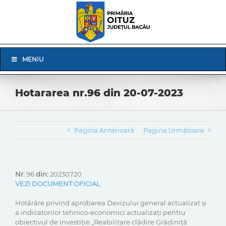
Skip
to
content
Skip
MENIU
Navigation
Hotararea nr.96 din 20-07-2023
Pagina Anterioară
Pagina Următoare
Nr:
96
din:
20230720
VEZI DOCUMENT OFICIAL
Hotărâre privind aprobarea Devizului general actualizat și
a indicatorilor tehnico-economici actualizați pentru
obiectivul de investiţie „Reabilitare clădire Grădiniță