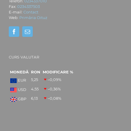
Telefon:
0234337010
Fax:
0234337503
E-mail:
Contact
Web:
Primăria Oituz
CURS VALUTAR
MONEDĂ
RON
MODIFICARE %
5,25
–0,09
%
EUR
4,55
–0,36
%
USD
6,13
–0,08
%
GBP