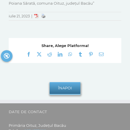
Poiana Sărată, comuna Oituz, județul Bacău”
iulie 21, 2023
|
Share, Alege Platforma!
Facebook
X
Reddit
LinkedIn
WhatsApp
Tumblr
Pinterest
E-
🔇
mail:
DATE DE CONTACT
Primăria Oituz, Județul Bacău