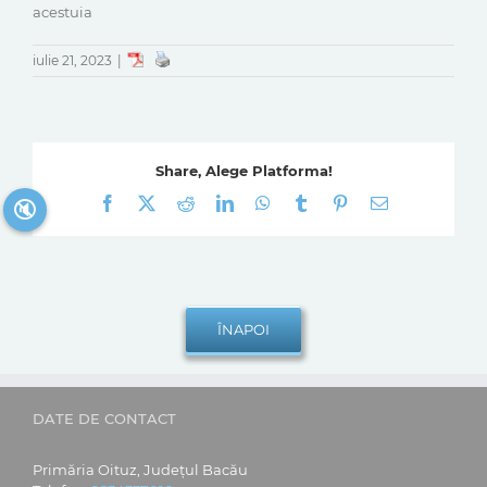
acestuia
iulie 21, 2023
|
Share, Alege Platforma!
Facebook
X
Reddit
LinkedIn
WhatsApp
Tumblr
Pinterest
E-
🔇
mail:
DATE DE CONTACT
Primăria Oituz, Județul Bacău