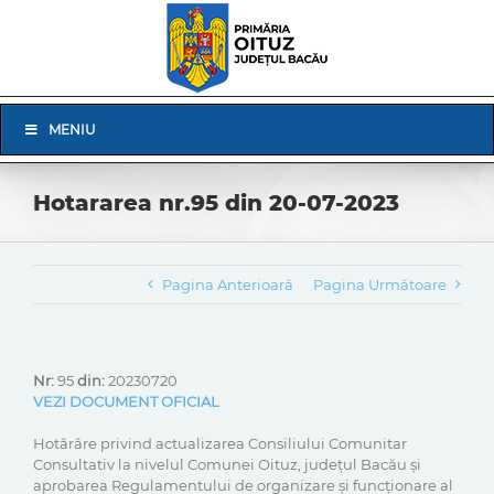
Skip
to
content
Skip
MENIU
Navigation
Hotararea nr.95 din 20-07-2023
Pagina Anterioară
Pagina Următoare
Nr:
95
din:
20230720
VEZI DOCUMENT OFICIAL
Hotărâre privind actualizarea Consiliului Comunitar
Consultativ la nivelul Comunei Oituz, județul Bacău și
aprobarea Regulamentului de organizare și funcționare al