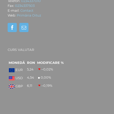
Telefon:
0234337010
Fax:
0234337503
E-mail:
Contact
Web:
Primăria Oituz
CURS VALUTAR
MONEDĂ
RON
MODIFICARE %
5,24
–0,02
%
EUR
4,54
0,00
%
USD
6,11
–0,19
%
GBP