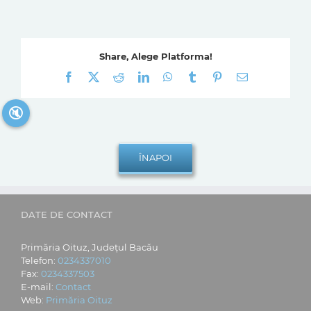
Share, Alege Platforma!
Facebook
X
Reddit
LinkedIn
WhatsApp
Tumblr
Pinterest
E-
mail:
🔇
DATE DE CONTACT
Primăria Oituz, Județul Bacău
Telefon:
0234337010
Fax:
0234337503
E-mail:
Contact
Web:
Primăria Oituz