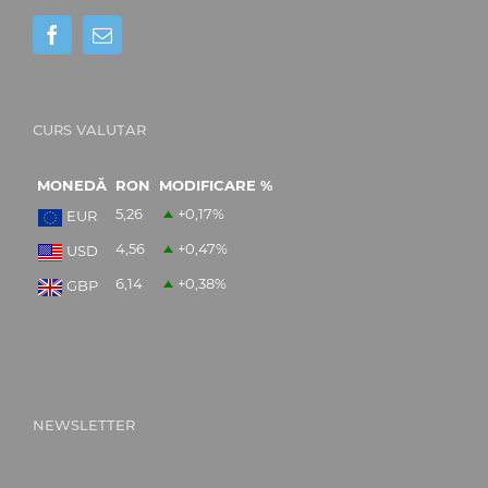
CURS VALUTAR
MONEDĂ
RON
MODIFICARE %
5,26
+0,17
%
EUR
4,56
+0,47
%
USD
6,14
+0,38
%
GBP
NEWSLETTER