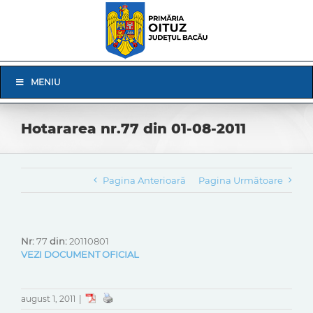
Skip
to
content
Skip
MENIU
Navigation
Hotararea nr.77 din 01-08-2011
Pagina Anterioară
Pagina Următoare
Nr:
77
din:
20110801
VEZI DOCUMENT OFICIAL
august 1, 2011
|