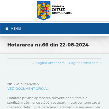
Skip
to
content
Skip
MENIU
Navigation
Hotararea nr.66 din 22-08-2024
Pagina Anterioară
Pagina Următoare
Nr:
66
din:
20240822
VEZI DOCUMENT OFICIAL
Hotărâre privind aprobarea subvenționării totale a
sterilizării câinilor cu stăpân ce aparţin rasei comune sau a
metişilor, deținuți de persoane cu domiciliul sau reședința