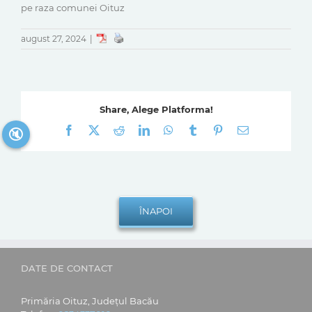
pe raza comunei Oituz
august 27, 2024
|
Share, Alege Platforma!
Facebook
X
Reddit
LinkedIn
WhatsApp
Tumblr
Pinterest
E-
🔇
mail:
DATE DE CONTACT
Primăria Oituz, Județul Bacău