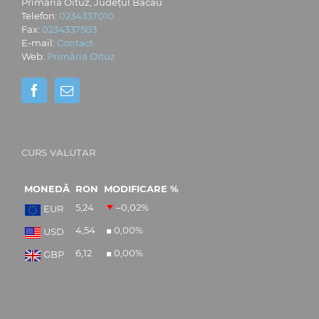
Primăria Oituz, Județul Bacău
Telefon:
0234337010
Fax:
0234337503
E-mail:
Contact
Web:
Primăria Oituz
CURS VALUTAR
MONEDĂ
RON
MODIFICARE %
5,24
–0,02
%
EUR
4,54
0,00
%
USD
6,12
0,00
%
GBP