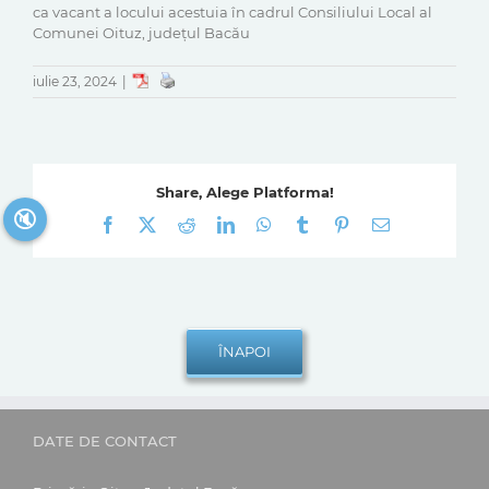
ca vacant a locului acestuia în cadrul Consiliului Local al
Comunei Oituz, județul Bacău
iulie 23, 2024
|
Share, Alege Platforma!
🔇
Facebook
X
Reddit
LinkedIn
WhatsApp
Tumblr
Pinterest
E-
mail:
DATE DE CONTACT