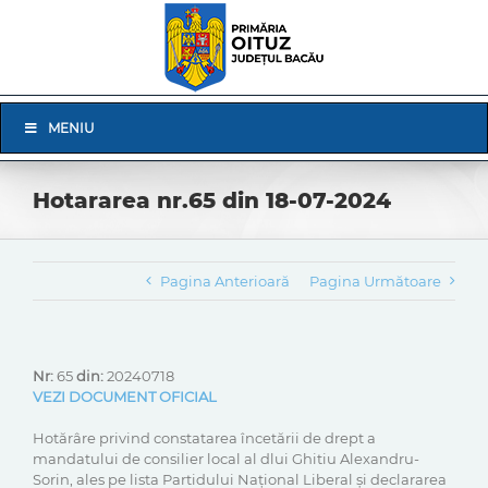
Skip
to
content
Skip
MENIU
Navigation
Hotararea nr.65 din 18-07-2024
Pagina Anterioară
Pagina Următoare
Nr:
65
din:
20240718
VEZI DOCUMENT OFICIAL
Hotărâre privind constatarea încetării de drept a
mandatului de consilier local al dlui Ghitiu Alexandru-
Sorin, ales pe lista Partidului Național Liberal și declararea