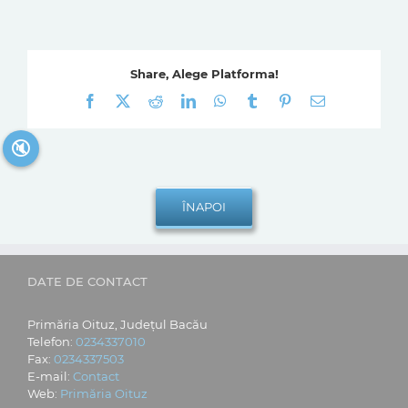
Share, Alege Platforma!
Facebook
X
Reddit
LinkedIn
WhatsApp
Tumblr
Pinterest
E-
mail:
🔇
DATE DE CONTACT
Primăria Oituz, Județul Bacău
Telefon:
0234337010
Fax:
0234337503
E-mail:
Contact
Web:
Primăria Oituz