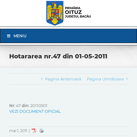
Skip
to
content
Skip
MENIU
Navigation
Hotararea nr.47 din 01-05-2011
Pagina Anterioară
Pagina Următoare
Nr:
47
din:
20110501
VEZI DOCUMENT OFICIAL
mai 1, 2011
|