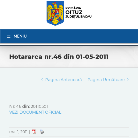
Skip
to
content
Skip
MENIU
Navigation
Hotararea nr.46 din 01-05-2011
Pagina Anterioară
Pagina Următoare
Nr:
46
din:
20110501
VEZI DOCUMENT OFICIAL
mai 1, 2011
|