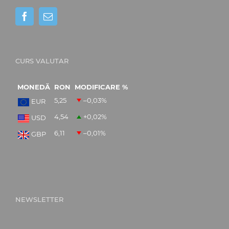
CURS VALUTAR
MONEDĂ
RON
MODIFICARE %
5,25
–0,03
%
EUR
4,54
+0,02
%
USD
6,11
–0,01
%
GBP
NEWSLETTER