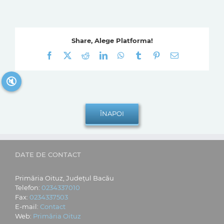
Share, Alege Platforma!
Facebook
X
Reddit
LinkedIn
WhatsApp
Tumblr
Pinterest
E-
mail:
🔇
DATE DE CONTACT
Primăria Oituz, Județul Bacău
Telefon:
0234337010
Fax:
0234337503
E-mail:
Contact
Web:
Primăria Oituz